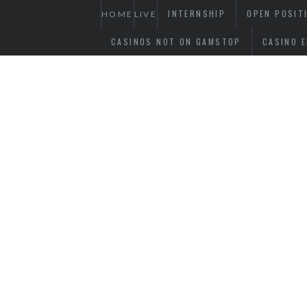
INTERNSHIP
OPEN POSIT
HOME
LIVE
CASINOS NOT ON GAMSTOP
CASINO E