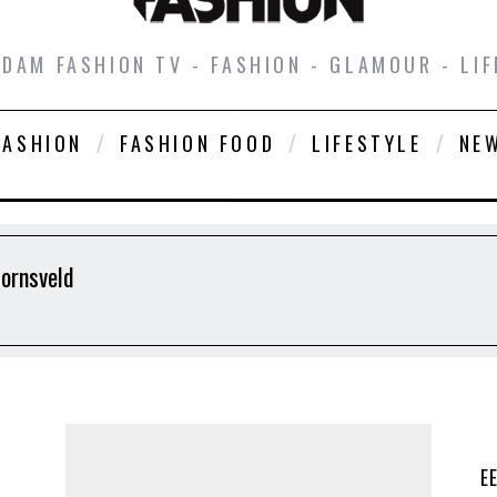
DAM FASHION TV - FASHION - GLAMOUR - LIF
FASHION
FASHION FOOD
LIFESTYLE
NE
Hornsveld
E