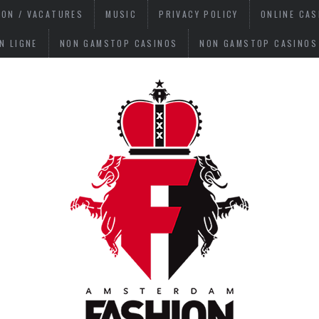
ION / VACATURES
MUSIC
PRIVACY POLICY
ONLINE CA
N LIGNE
NON GAMSTOP CASINOS
NON GAMSTOP CASINOS