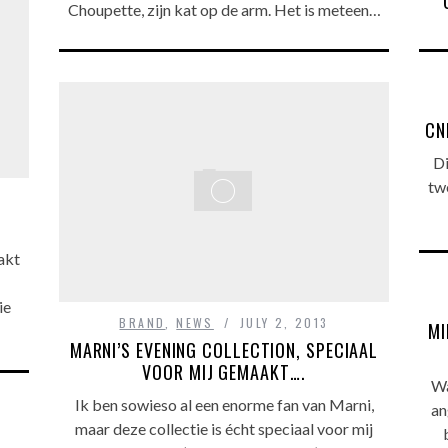
Choupette, zijn kat op de arm. Het is meteen…
CN
Di
twe
akt
ie
BRAND
,
NEWS
JULY 2, 2013
MI
MARNI’S EVENING COLLECTION, SPECIAAL
VOOR MIJ GEMAAKT….
Wat
Ik ben sowieso al een enorme fan van Marni,
an
maar deze collectie is écht speciaal voor mij