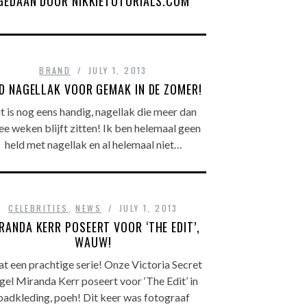
GEDAAN DOOR NIKKIETUTORIALS.COM
BRAND
JULY 1, 2013
D NAGELLAK VOOR GEMAK IN DE ZOMER!
t is nog eens handig, nagellak die meer dan
e weken blijft zitten! Ik ben helemaal geen
held met nagellak en al helemaal niet…
CELEBRITIES
,
NEWS
JULY 1, 2013
RANDA KERR POSEERT VOOR ‘THE EDIT’,
WAUW!
 een prachtige serie! Onze Victoria Secret
gel Miranda Kerr poseert voor ‘The Edit’ in
badkleding, poeh! Dit keer was fotograaf