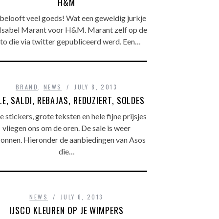
H&M
 belooft veel goeds! Wat een geweldig jurkje
 Isabel Marant voor H&M. Marant zelf op de
to die via twitter gepubliceerd werd. Een…
BRAND
,
NEWS
JULY 8, 2013
LE, SALDI, REBAJAS, REDUZIERT, SOLDES
 stickers, grote teksten en hele fijne prijsjes
vliegen ons om de oren. De sale is weer
onnen. Hieronder de aanbiedingen van Asos
die…
NEWS
JULY 6, 2013
IJSCO KLEUREN OP JE WIMPERS