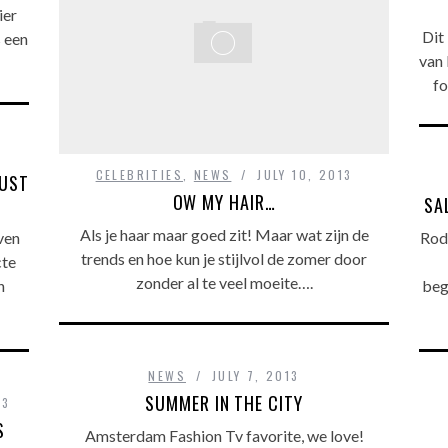
ier
Dit
s een
van
fo
CELEBRITIES
,
NEWS
JULY 10, 2013
GUST
OW MY HAIR…
SA
Als je haar maar goed zit! Maar wat zijn de
ven
Rode
trends en hoe kun je stijlvol de zomer door
cte
zonder al te veel moeite….
n
beg
NEWS
JULY 7, 2013
SUMMER IN THE CITY
13
S
Amsterdam Fashion Tv favorite, we love!