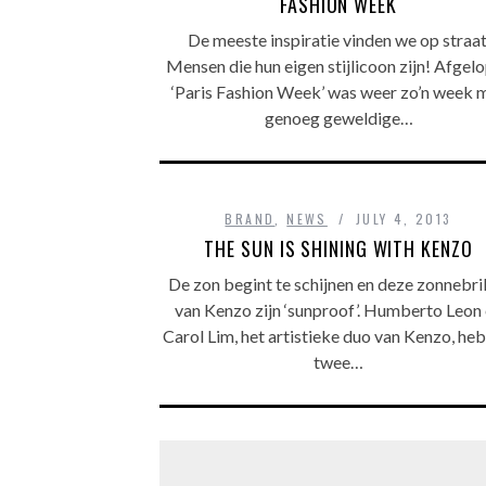
FASHION WEEK
De meeste inspiratie vinden we op straat
Mensen die hun eigen stijlicoon zijn! Afgel
‘Paris Fashion Week’ was weer zo’n week 
genoeg geweldige…
BRAND
,
NEWS
JULY 4, 2013
THE SUN IS SHINING WITH KENZO
De zon begint te schijnen en deze zonnebri
van Kenzo zijn ‘sunproof’. Humberto Leon
Carol Lim, het artistieke duo van Kenzo, he
twee…