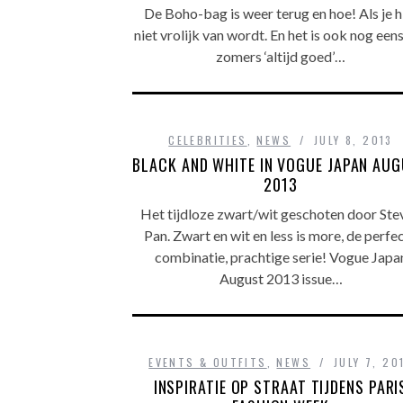
De Boho-bag is weer terug en hoe! Als je h
niet vrolijk van wordt. En het is ook nog een
zomers ‘altijd goed’…
CELEBRITIES
,
NEWS
JULY 8, 2013
BLACK AND WHITE IN VOGUE JAPAN AU
2013
Het tijdloze zwart/wit geschoten door Ste
Pan. Zwart en wit en less is more, de perfe
combinatie, prachtige serie! Vogue Japa
August 2013 issue…
EVENTS & OUTFITS
,
NEWS
JULY 7, 20
INSPIRATIE OP STRAAT TIJDENS PARI