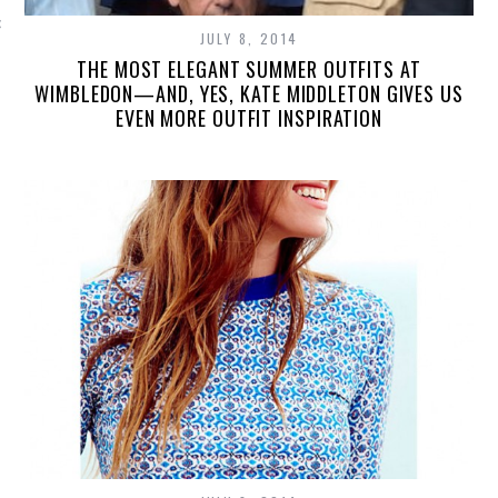
P POSTS & PAGES
JULY 8, 2014
THE MOST ELEGANT SUMMER OUTFITS AT
NVISION: BRAZILIAN
WIMBLEDON—AND, YES, KATE MIDDLETON GIVES US
MARIANA VAZ TURNS
EVEN MORE OUTFIT INSPIRATION
THE STREETWEAR
MORE STYLISH AND
ELEGANT WITH HER
CREATIONS AND
DESIGN
The 5-Year-Old Boy
Who’s Become an
Instagram Style Icon
HM Make Up Italia
VOGUE BRAZIL
CELEBRATES THE