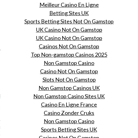
Meilleur Casino En Ligne
Colombiaanse twist!
Betting Sites UK
Fashion Hope’s Top 5
Sports Betting Sites Not On Gamstop
Latest Men’s Street
UK Casino Not On Gamstop
Style Trends
UK Casino Not On Gamstop
Casinos Not On Gamstop
Top Non-gamstop Casinos 2025
Non Gamstop Casino
Casino Not On Gamstop
Slots Not On Gamstop
Non Gamstop Casinos UK
Non Gamstop Casino Sites UK
RECENT POSTS
Casino En Ligne France
 FOOD AT - “HOF VAN
Casino Zonder Cruks
KRUISHOUTEM, BELGIUM”
Non Gamstop Casino
ST ELEGANT SUMMER
Sports Betting Sites UK
S AT WIMBLEDON—AND,
ATE MIDDLETON GIVES
Casinos Not On Gamstop