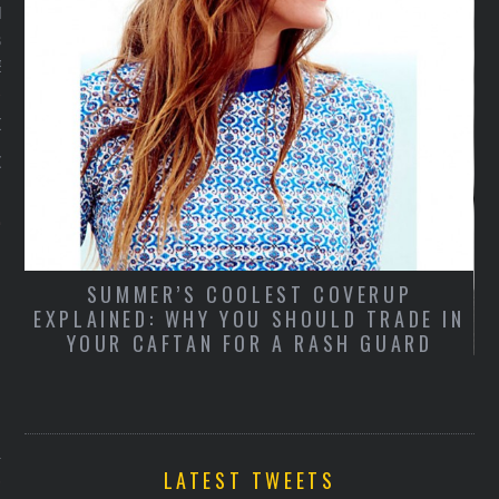
r door Topshop worden
ord.
Boer
Couture Herfst 2014
2014
SUMMER’S COOLEST COVERUP
EXPLAINED: WHY YOU SHOULD TRADE IN
YOUR CAFTAN FOR A RASH GUARD
ARCHIVES
D
14
LATEST TWEETS