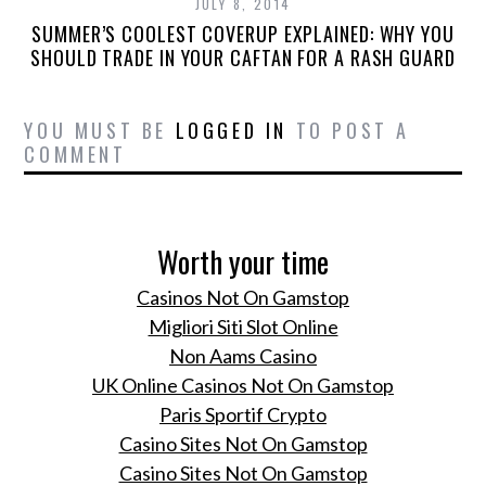
WORLD CUP:
JULY 8, 2014
NEYAMAR JR AND
SUMMER’S COOLEST COVERUP EXPLAINED: WHY YOU
SHOULD TRADE IN YOUR CAFTAN FOR A RASH GUARD
GISELE BÜNDCHEN
ARE ON THE COVER!
MERCEDES-BENZ
YOU MUST BE
LOGGED IN
TO POST A
COMMENT
FASHIONWEEK
AMSTERDAM DAY 3
See Inside Pirelli’s 2014
Calendar
Worth your time
LV Montaigne is the new
Casinos Not On Gamstop
‘It’ bag for 2014
Migliori Siti Slot Online
Non Aams Casino
Things we learned from
UK Online Casinos Not On Gamstop
our mother renewed -
Paris Sportif Crypto
Estée Lauder Advanced
Night Repair II
Casino Sites Not On Gamstop
Casino Sites Not On Gamstop
Een it-bag met een