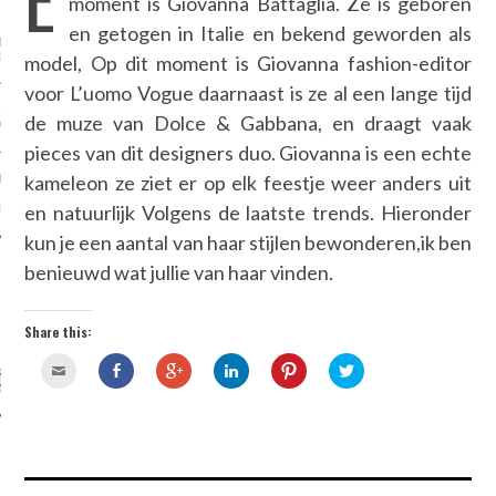
moment is Giovanna Battaglia. Ze is geboren
’S COOLEST COVERUP
NED: WHY YOU SHOULD
en getogen in Italie en bekend geworden als
N YOUR CAFTAN FOR A
UARD
model, Op dit moment is Giovanna fashion-editor
voor L’uomo Vogue daarnaast is ze al een lange tijd
ALISI INTERVIEW @
de muze van Dolce & Gabbana, en draagt vaak
OMO 86
pieces van dit designers duo. Giovanna is een echte
kameleon ze ziet er op elk feestje weer anders uit
RIDAY, JULY 4TH
 EDITION: THE BEST
en natuurlijk Volgens de laatste trends. Hieronder
ANDALS—ALL ON SALE
kun je een aantal van haar stijlen bewonderen,ik ben
benieuwd wat jullie van haar vinden.
CATEGORIES
Share this:
AUTHORS