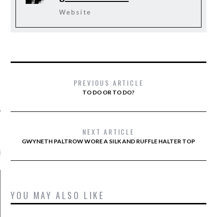
Website
PREVIOUS ARTICLE
TO DO OR TO DO?
NEXT ARTICLE
GWYNETH PALTROW WORE A SILK AND RUFFLE HALTER TOP
AMS FTV RADIO
YOU MAY ALSO LIKE