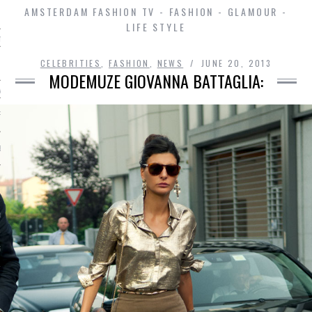
AMSTERDAM FASHION TV - FASHION - GLAMOUR -
LIFE STYLE
ming
CELEBRITIES
,
FASHION
,
NEWS
JUNE 20, 2013
SHIP
MODEMUZE GIOVANNA BATTAGLIA:
A
 FW
BRIEK
MMAGINE
 CASINO ZONDER CRUKS
S NOT ON GAMSTOP
EN LIGNE