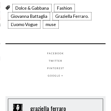
Dolce & Gabbana
Fashion
Giovanna Battaglia
Graziella Ferraro.
L'uomo Vogue
muse
FACEBOOK
LIKE US ON FB
TWITTER
PINTEREST
GOOGLE +
graziella ferraro