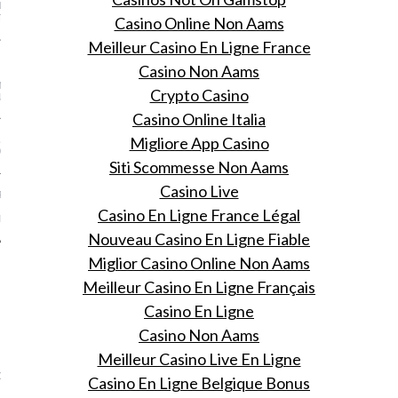
N MORE OUTFIT
TION
Casino Online Non Aams
Meilleur Casino En Ligne France
’S COOLEST COVERUP
Casino Non Aams
NED: WHY YOU SHOULD
N YOUR CAFTAN FOR A
Crypto Casino
UARD
Casino Online Italia
Migliore App Casino
ALISI INTERVIEW @
OMO 86
Siti Scommesse Non Aams
Casino Live
RIDAY, JULY 4TH
 EDITION: THE BEST
Casino En Ligne France Légal
ANDALS—ALL ON SALE
Nouveau Casino En Ligne Fiable
Miglior Casino Online Non Aams
Meilleur Casino En Ligne Français
Casino En Ligne
VOGUE
Casino Non Aams
Meilleur Casino Live En Ligne
ding Naar Het Vogue
Casino En Ligne Belgique Bonus